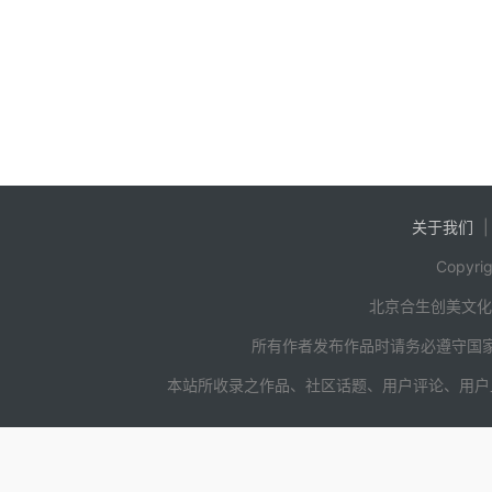
此下场
伏，步
基那一
关于我们
Copyrig
北京合生创美文
所有作者发布作品时请务必遵守国
本站所收录之作品、社区话题、用户评论、用户