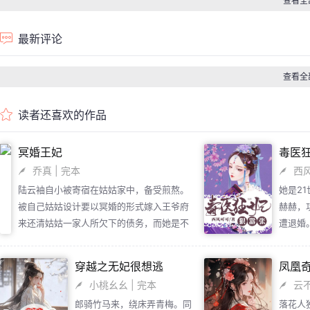
查看全
最新评论
查看全
读者还喜欢的作品
冥婚王妃
毒医
乔真
| 完本
西
陆云袖自小被寄宿在姑姑家中，备受煎熬。
她是2
被自己姑姑设计要以冥婚的形式嫁入王爷府
赫赫，
来还清姑姑一家人所欠下的债务，而她是不
遭退婚
是从今以后以此芳华年，度了残余生？而就
写好了
在入嫁当天，她作为一个未亡人，居然与“新
神王爷
穿越之无妃很想逃
凤凰
郎”的长兄在圆房！这背后是有人指使还是另
桩婚事
小桃幺幺
| 完本
云
有其目的？
屁！他
郎骑竹马来，绕床弄青梅。同
落花人
生猴子