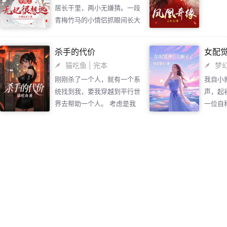
居长干里，两小无嫌猜。一段
救世，
青梅竹马的小情侣抓眼间长大
好不容
成人，真是要印证妈妈的话，
人快把
以后都要在一起的“戏言”。
晾晒的
杀手的代价
女配
门藏王
猫吃鱼
| 完本
梦
客。” 
刚刚杀了一个人，就有一个系
我自小
脑子有病
统找到我，要我穿越到平行世
声，起
我是病
界去帮助一个人。 考虑是我
一位自
时候有
妹妹，我勉强答应了系统的要
底颠覆
求。 了解了妹妹经历的事
书者的
情，我便将周家人彻底写在了
只是一
我报复的名单上。 面对周琴
所服务
姚的挑衅，我步步为营，彻底
基后，
将周家人拉下马。周父死刑，
冯府上
周母周琴姚颠沛流离，是我为
一场劫
妹妹送的回归礼物。
信，但
我，穿
我不想