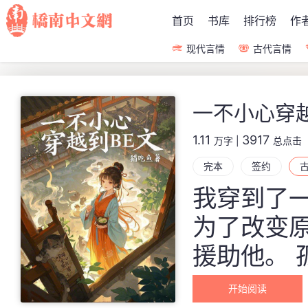
首页
书库
排行榜
作
现代言情
古代言情
一不小心穿
1.11
3917
万字
|
总点击
完本
签约
我穿到了
为了改变
援助他。
混闹事时
开始阅读