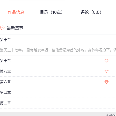
摊的常客
科考，一
作品信息
目录（10章）
评论（0条）
气，准备
最新章节
“江姑娘，
第十章
面容疑惑。
峯天三十七年。 皇帝越发年迈，偏信贵妃为首的外戚，身体每况愈下，
手辣不近
自请于感昭寺带发修行。 贵妃所
第十章
第八章
第六章
第四章
第二章