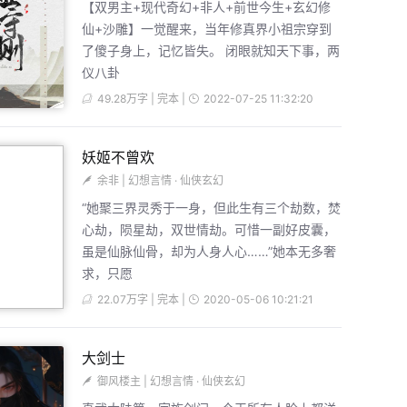
【双男主+现代奇幻+非人+前世今生+玄幻修
仙+沙雕】一觉醒来，当年修真界小祖宗穿到
了傻子身上，记忆皆失。 闭眼就知天下事，两
仪八卦
49.28万字 | 完本 |
2022-07-25 11:32:20
妖姬不曾欢
余非
|
幻想言情
·
仙侠玄幻
“她聚三界灵秀于一身，但此生有三个劫数，焚
心劫，陨星劫，双世情劫。可惜一副好皮囊，
虽是仙脉仙骨，却为人身人心……”她本无多奢
求，只愿
22.07万字 | 完本 |
2020-05-06 10:21:21
大剑士
御风楼主
|
幻想言情
·
仙侠玄幻