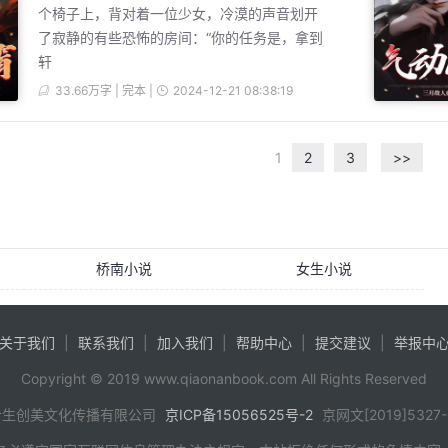
个椅子上，背对着一位少女，冷漠的声音划开
了寂静的有些恐怖的房间：“你的任务是，拿到
轩
33.66万字 | 完本 |
2024-12-21 08:38:19
1
2
3
>>
桥南小说
女生小说
关于我们
|
联系我们
|
加入我们
|
帮助中心
|
提交建议
|
举报中
Copyright © 2019 www.qiaonanbook.com All Rights Reserved
合生创美文化传播有限公司
京ICP备15056525号-2
京网文[2019]5327