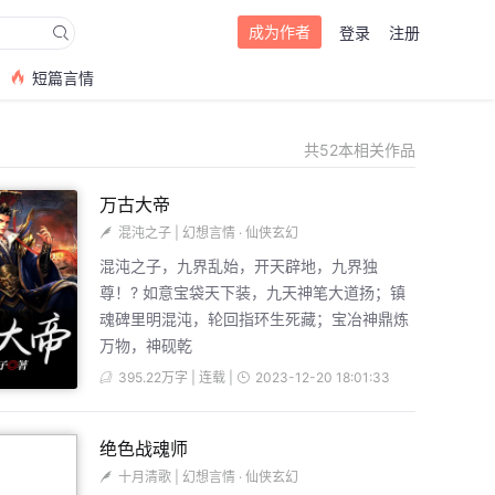
成为作者
登录
注册
短篇言情
共52本相关作品
万古大帝
混沌之子
|
幻想言情
·
仙侠玄幻
混沌之子，九界乱始，开天辟地，九界独
尊！? 如意宝袋天下装，九天神笔大道扬；镇
魂碑里明混沌，轮回指环生死藏；宝冶神鼎炼
万物，神砚乾
395.22万字 | 连载 |
2023-12-20 18:01:33
绝色战魂师
十月清歌
|
幻想言情
·
仙侠玄幻