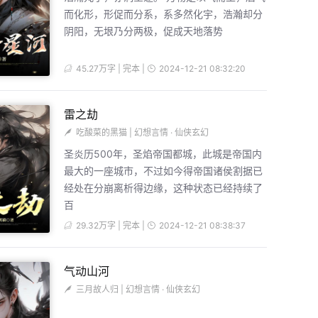
而化形，形促而分系，系多然化宇，浩瀚却分
阴阳，无垠乃分两极，促成天地落势
45.27万字 | 完本 |
2024-12-21 08:32:20
雷之劫
吃酸菜的黑猫
|
幻想言情
·
仙侠玄幻
圣炎历500年，圣焰帝国都城，此城是帝国内
最大的一座城市，不过如今得帝国诸侯割据已
经处在分崩离析得边缘，这种状态已经持续了
百
29.32万字 | 完本 |
2024-12-21 08:38:37
气动山河
三月故人归
|
幻想言情
·
仙侠玄幻