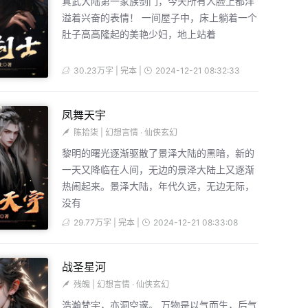
真武大陆第一家族剑门，今天所有人脸上都洋
溢着兴奋的表情！ 一间屋子中，床上躺着一个
肚子高高隆起的美艳少妇，地上站着
30.23万字 | 完本 |
2024-12-21 08:32:33
凤舞天宇
陈拾柒
|
幻想言情
·
仙侠玄幻
黎明的曙光逐渐驱散了景泽大陆的黑暗，新的
一天又降临在人间，无边的景泽大陆上又逐渐
热闹起来。景泽大陆，年代久远，无边无际，
没有
29.77万字 | 完本 |
2024-12-21 08:33:08
战圣星河
残魄
|
幻想言情
·
仙侠玄幻
浩瀚梵宇，亦洞空邃。 万物是以气而生，后气