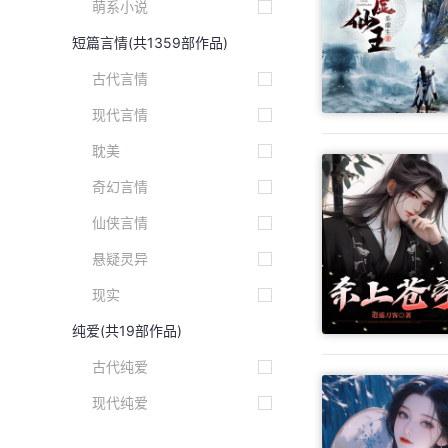
萌系小说
短篇言情
(共1359部作品)
古代言情
现代言情
耽美
奇幻言情
仙侠言情
悬疑灵异
现实
纯爱
(共19部作品)
古代纯爱
现代纯爱