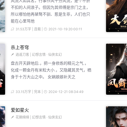
风流人如其名，行事作风十分风流，是个不折
不扣的人间浪子。但因为其师傅是宗门之主，
所以哪怕他再桀骜不驯、惹是生非，人们也只
能在心里骂他
31.53万字 | 连载 |
2021-10-19 20:00:11
杀上苍穹
逍遥刀客
|
幻想言情
·
仙侠玄幻
盘古开天辟地后.，把一身修炼的精元之气.，
化成一颗金丹有米粒大小.，又隐藏其灵气，栖
身于十万大山之中。 女娲娘娘补天之
33.15万字 | 完本 |
2024-12-21 08:34:49
爱如星火
花期绵绵
|
幻想言情
·
仙侠玄幻