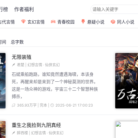
行榜
作者福利
古代言情
玄幻言情
青春校园
悬疑小说
同人小说
时间
总字数
无限装殖
君楚
|
幻想言情
·
仙侠玄幻
石斌乘船跑路，谁知竟然遭遇海啸，本该身
死，再醒来却是来到了一个神秘莫测的世界。
这是一场众神的游戏，宇宙三十二个智慧种族
搏杀，
365.93万字 | 完本 |
2025-06-21 17:00:23
重生之我捡到九阴真经
醉西楼
|
幻想言情
·
仙侠玄幻