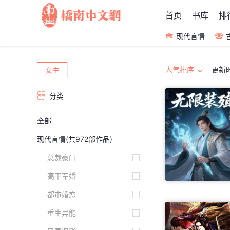
首页
书库
排
现代言情
人气排序
更新
女生
分类
全部
现代言情
(共972部作品)
总裁豪门
高干军婚
都市婚恋
重生异能