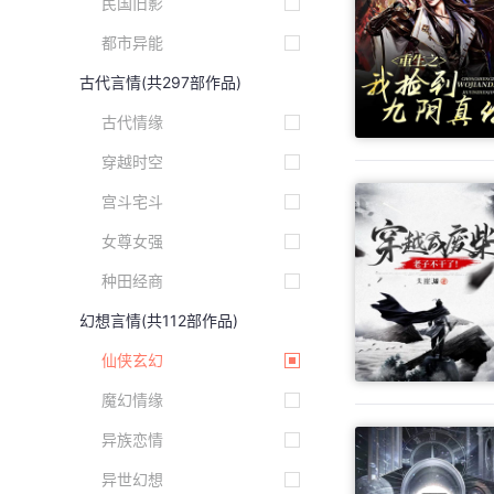
民国旧影
都市异能
古代言情
(共297部作品)
古代情缘
穿越时空
宫斗宅斗
女尊女强
种田经商
幻想言情
(共112部作品)
仙侠玄幻
魔幻情缘
异族恋情
异世幻想