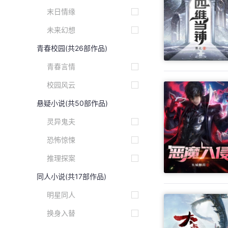
末日情缘
未来幻想
青春校园
(共26部作品)
青春言情
校园风云
悬疑小说
(共50部作品)
灵异鬼夫
恐怖惊悚
推理探案
同人小说
(共17部作品)
明星同人
换身入替