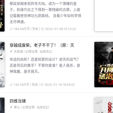
穆延穿越来到异世大陆，成为一个落魄的皇
子，机缘巧合之下得到一尊残破的古鼎，上面
记载着绝世神功九阴真经。 且看少年如何学得
无尽神通，
184.49万字 | 完本 |
2023-01-08 10:13:22
穿越成废柴，老子不干了！（原：灭
天崖渊
|
幻想言情
·
仙侠玄幻
命运的齿轮？还是刻意的设计？逆天的运气？
还是背后的推手？不管你是谁？是人我杀，是
神我屠，是天我灭。
130.16万字 | 完本 |
2022-01-19 18:09:22
四维当铺
寒七
|
幻想言情
·
仙侠玄幻