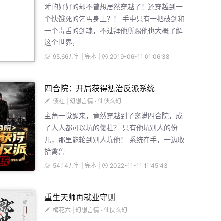
睡的好好的却不曾想居然穿越了！还穿越到一
个快饿死的乞丐身上？！ 手中只有一把破剑和
一个毒舌的剑魂，不过拜他所赐他也大概了解
这个世界，
95.66万字 | 完本 |
2019-06-11 01:06:38
四合院：开局获得惩治反派系统
傻柱
|
幻想言情
·
仙侠玄幻
主角一觉醒来，竟然穿越到了禽满四合院，成
了人人都可以坑的傻柱？ 只有他坑别人的份
儿，那里能轮到别人坑他！ 系统在手，一边收
拾禽兽
54.14万字 | 完本 |
2022-11-11 11:45:43
重生天师再就业守则
梅花六
|
幻想言情
·
仙侠玄幻