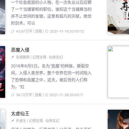
一个社会底层的小人物，在一次失业以后应聘
了一个当铺掌柜的职位，谁知这个当铺典当的
并不止世间的金银，这里有超凡的天赋，绝世
的剑术，可以
43.67万字 | 连载 |
2021-11-16 20:00:12
恶魔入侵
东城飘雨
|
幻想言情
·
仙侠玄幻
2016年6月5日，名为“恶魔”的种族，撕裂空
间，入侵人类世界，整个世界在同一时间陷入
了恐惧和血腥之中，这天，被后世的人们称
为，“红
36.72万字 | 连载 |
2021-11-28 20:00:11
太虚仙王
步虚生
|
幻想言情
·
仙侠玄幻