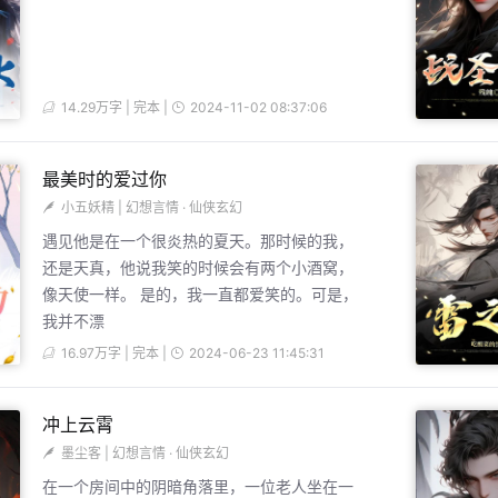
14.29万字 | 完本 |
2024-11-02 08:37:06
最美时的爱过你
小五妖精
|
幻想言情
·
仙侠玄幻
遇见他是在一个很炎热的夏天。那时候的我，
还是天真，他说我笑的时候会有两个小酒窝，
像天使一样。 是的，我一直都爱笑的。可是，
我并不漂
16.97万字 | 完本 |
2024-06-23 11:45:31
冲上云霄
墨尘客
|
幻想言情
·
仙侠玄幻
在一个房间中的阴暗角落里，一位老人坐在一