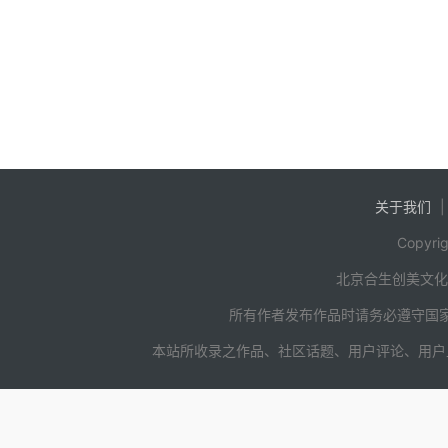
苦而麻
关于我们
Copyrig
北京合生创美文
所有作者发布作品时请务必遵守国
本站所收录之作品、社区话题、用户评论、用户