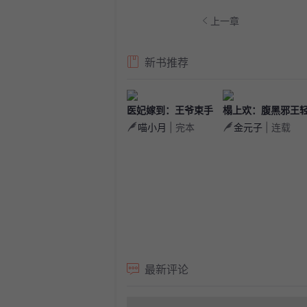
上一章
新书推荐
医妃嫁到：王爷束手
榻上欢：腹黑邪王
喵小月
| 完本
金元子
| 连载
就擒
点宠
最新评论