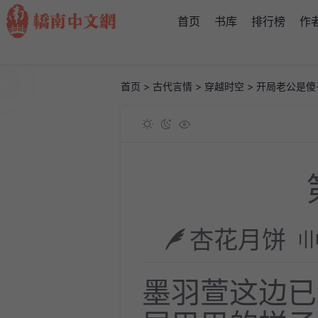
首页
书库
排行榜
作
首页
>
古代言情
>
穿越时空
>
开局老公是傻
杏花月饼
墨羽萱这边已