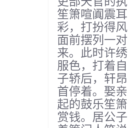
吏部天官的执
笙箫喧阗震耳
彩，打扮得风
面前摆列一对
来。此时许绣
服色，打着自
子轿后，轩昂
首停着。娶亲
起的鼓乐笙箫
赏钱。居公子