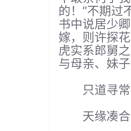
的！”不期过
书中说居少卿
嫁，则许探花
虎实系郎舅之
与母亲、妹子
只道寻常嫁
天缘凑合人