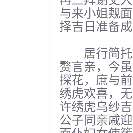
与来小姐觌面
择吉日准备成
居行简托了
赘言亲，今虽
探花，庶与前
绣虎欢喜，无
许绣虎乌纱吉
公子同亲戚迎