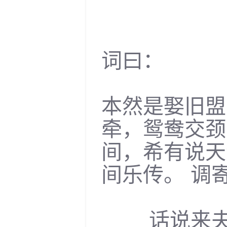
词曰：
本然是娶旧盟
牵，鸳鸯交颈
间，希有说天
间乐传。 调
话说来夫人