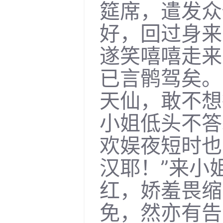
筵席，遣发众
好，回过身来
遂笑嘻嘻走来
已言鹘驾矣。
天仙，敢不想
小姐低头不答
欢娱夜短时也
汉耶！”来小
红，娇羞畏缩
免，然亦有告