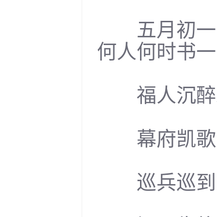
五月初一日
何人何时书一
福人沉醉未
幕府凯歌已
巡兵巡到西