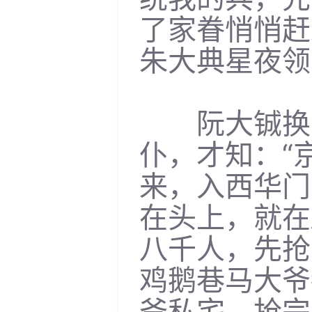
了家眷悄悄赶
朱大典星夜领
阮大铖换了
仆，才知：“
来，入西华门
在头上，就在
八千人，先抢
鸡鹅巷马大爷
爷私宅。抢完