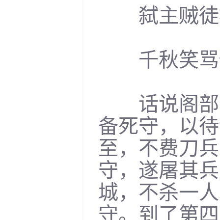
弑主贼徒桃
千秋笑骂伊
话说阁部史
备死守，以待
至，不费刀兵
守，遂屠其兵
城，不杀一人
守。到了第四