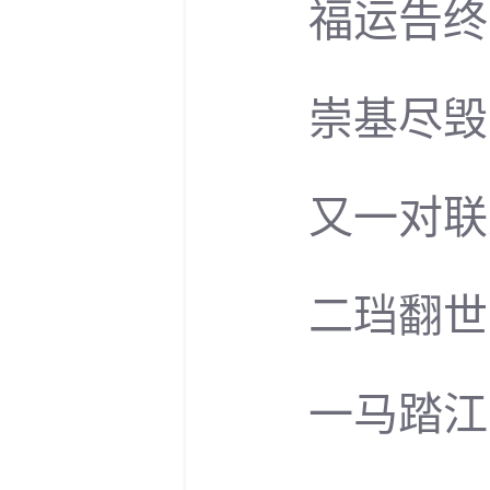
福运告终，
崇基尽毁，
又一对联
二珰翻世界
一马踏江南