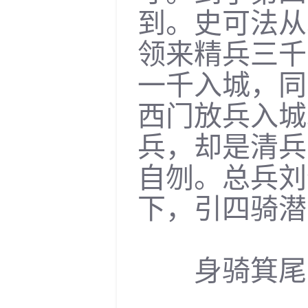
到。史可法从
领来精兵三千
一千入城，同
西门放兵入城
兵，却是清兵
自刎。总兵刘
下，引四骑潜
身骑箕尾归