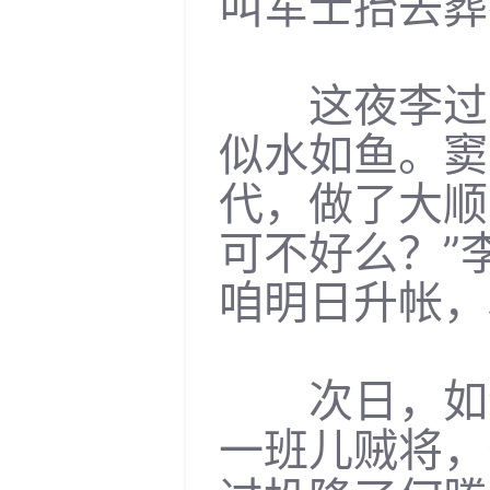
叫军士抬去葬
这夜李过就
似水如鱼。窦
代，做了大顺
可不好么？”
咱明日升帐，
次日，如贺
一班儿贼将，