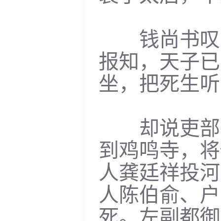
钱尚书叹息
报知，天子已
坐，把死生听
却说吏部尚
到鸡鸣寺，将
人龚廷祥投河
人陈伯俞、户
死。左副都御