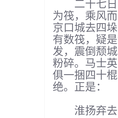
二十七日，
为筏，乘风而
京口城去四垛
有数筏，疑是
发，震倒颓城
粉碎。马士英
俱一捆四十棍
绝。正是：
淮扬弃去何