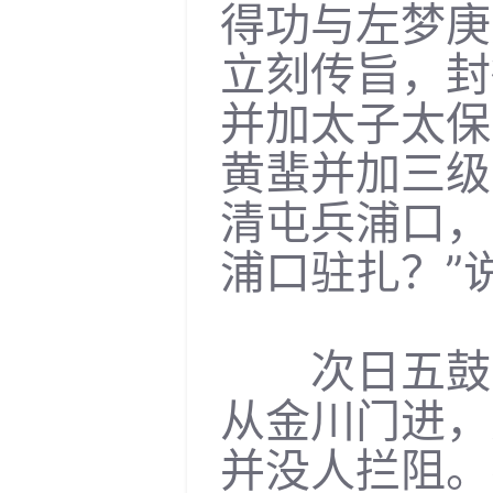
得功与左梦庚
立刻传旨，封
并加太子太保
黄蜚并加三级
清屯兵浦口，
浦口驻扎？”
次日五鼓，
从金川门进，
并没人拦阻。