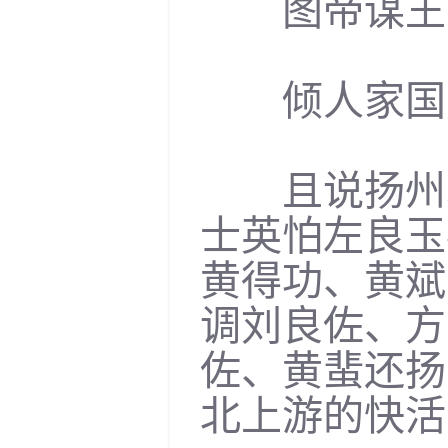
图帝谋王总
倾人家国身
且说扬州城
士英怕左良玉
黄得功、黄斌
调刘良佐、方
佐、黄蜚还扬
北上游的快活