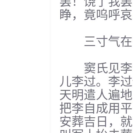
罢！饶了我罢
睁，竟呜呼哀
三寸气在千
窦氏见李自
儿李过。李过
天明遣人遍地
把李自成用平
安葬吉日，就