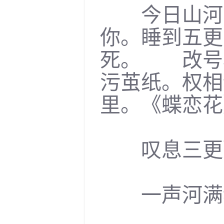
今日山河非
你。睡到五更
死。 改号
污茧纸。权相
里。《蝶恋花
叹息三更醉
一声河满频