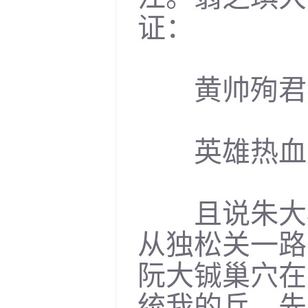
证：
黄帅殉君感
英雄热血原
且说朱大典
从独松关一路
阮大铖巢穴在
统我的兵，先