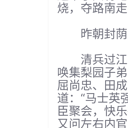
烧，夺路南走
昨朝封荫成
清兵过江的
唤集梨园子弟
屈尚忠、田成
道：“马士英
臣聚会，快乐
又问左右内官