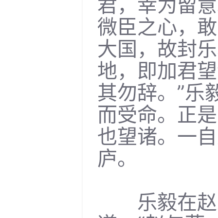
君，幸为留意
微臣之心，敢
大国，故封乐
地，即加君望
其勿辞。”乐
而受命。正是
也望诸。一自
庐。
乐毅在赵过