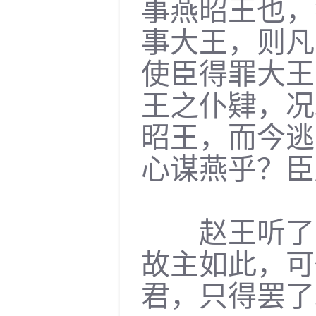
事燕昭王也，
事大王，则凡
使臣得罪大王
王之仆肄，况
昭王，而今逃
心谋燕乎？臣
赵王听了，
故主如此，可
君，只得罢了