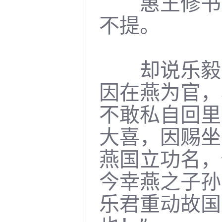
惠王修书，
不提。
却说乐毅自
因在燕为官，
不敢私自回里
大喜，因赐坐
燕国立功名，
今幸燕之子孙
乐君重动故国