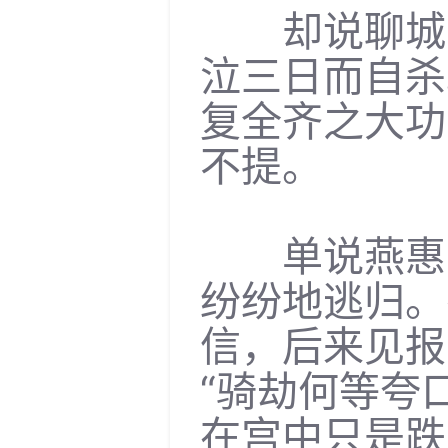
却说聊城守
泣三日而自杀
复全齐之大功
不提。
单说燕惠王
纷纷地逃归。
信，后来见报
“骑劫何等夸
在宫中只是跌