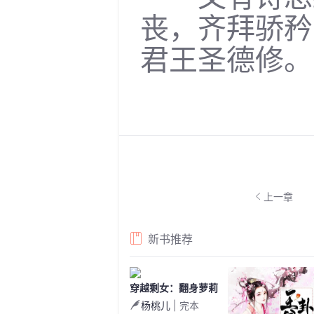
丧，齐拜骄矜
君王圣德修。
上一章
新书推荐
穿越剩女：翻身萝莉
杨桃儿
| 完本
把店开