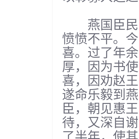
燕国臣民，
愤愤不平。今
喜。过了年余
厚，因为书使
喜，因劝赵王
遂命乐毅到燕
臣，朝见惠王
待，又深自谢
了半年，使其