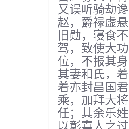
又误听骑劫谗
赵，爵禄虚悬
旧勋，寝食不
驾，致使大功
位，不报其身
其妻和氏，着
着亦封昌国君
乘，加拜大将
任；其余乐姓
以彰寡人之过