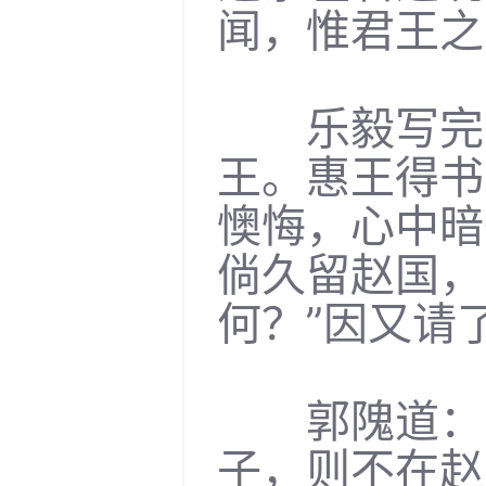
闻，惟君王之
乐毅写完了
王。惠王得书
懊悔，心中暗
倘久留赵国，
何？”因又请
郭隗道：“
子，则不在赵