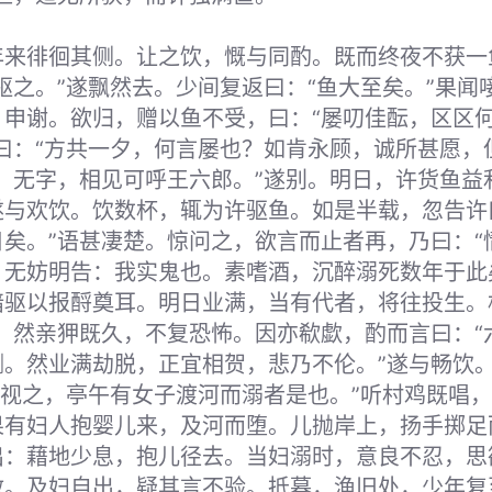
年来徘徊其侧。让之饮，慨与同酌。既而终夜不获一
驱之。”遂飘然去。少间复返曰：“鱼大至矣。”果闻
，申谢。欲归，赠以鱼不受，曰：“屡叨佳酝，区区
曰：“方共一夕，何言屡也？如肯永顾，诚所甚愿，
，无字，相见可呼王六郎。”遂别。明日，许货鱼益
遂与欢饮。饮数杯，辄为许驱鱼。如是半载，忽告许
矣。”语甚凄楚。惊问之，欲言而止者再，乃曰：“
，无妨明告：我实鬼也。素嗜酒，沉醉溺死数年于此
暗驱以报酹奠耳。明日业满，当有代者，将往投生。
，然亲狎既久，不复恐怖。因亦欷歔，酌而言曰：“
。然业满劫脱，正宜相贺，悲乃不伦。”遂与畅饮。
畔视之，亭午有女子渡河而溺者是也。”听村鸡既唱
果有妇人抱婴儿来，及河而堕。儿抛岸上，扬手掷足
出：藉地少息，抱儿径去。当妇溺时，意良不忍，思
救。及妇自出，疑其言不验。抵暮，渔旧处，少年复