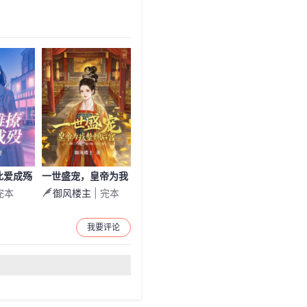
此爱成殇
一世盛宠，皇帝为我
完本
御风楼主
| 完本
整顿后宫
我要评论