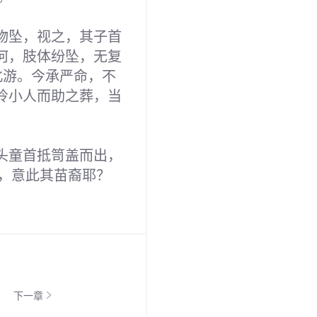
物坠，视之，其子首
何，肢体纷坠，无复
北游。今承严命，不
怜小人而助之葬，当
头童首抵笥盖而出，
，意此其苗裔耶？
下一章