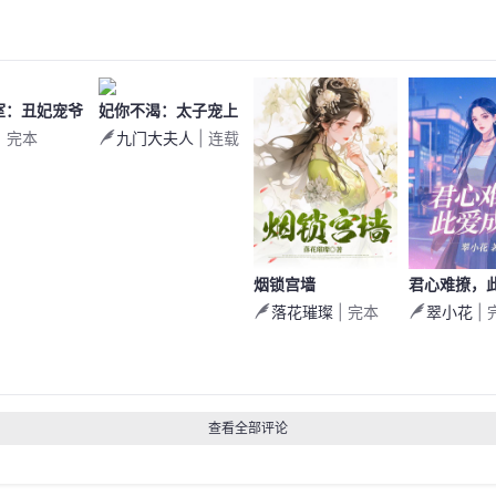
室：丑妃宠爷
妃你不渴：太子宠上
| 完本
九门大夫人
| 连载
瘾
烟锁宫墙
君心难撩，
落花璀璨
| 完本
翠小花
| 
查看全部评论