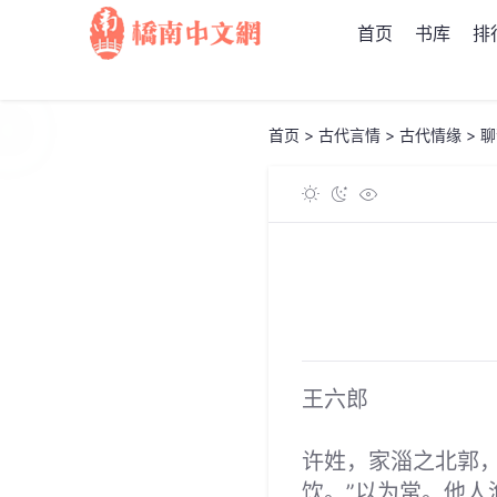
首页
书库
排
首页
>
古代言情
>
古代情缘
>
聊
王六郎
许姓，家淄之北郭
饮。”以为常。他人