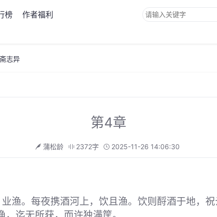
行榜
作者福利
斋志异
第4章
蒲松龄
2372字
2025-11-26 14:06:30
，业渔。每夜携酒河上，饮且渔。饮则酹酒于地，祝
渔，迄无所获，而许独满筐。