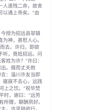
一人遂残二命，故舍
可以通上帝矣。”由
。今授为招远县邬镇
直为神，甚慰人心。
咛而去。许归，即欲
不听，竟抵招远。问
客姓为许？”许曰：
遽出。俄而丈夫抱
神言：淄川许友当即
，寤寐不去心，远践
河上之饮。”祝毕焚
平时，谢曰：“远劳
有所赠，聊酬夙好。
数主。许坚辞欲行。