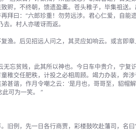
来致赆，不终朝，馈遗盈橐。苍头稚子，毕集祖送。
许再拜曰：“六郎珍重！勿劳远涉。君心仁爱，自能
乃去。村人亦嗟讶而返。
不复渔。后见招远人问之，其灵应如响云。或言即章
青云无忘贫贱，此其所以神也。今日车中贵介，宁复
有童稚交任肥秩，计投之必相周顾。竭力办装，奔涉
族弟甚谐，作月令嘲之云：‘是月也，哥哥至，貂帽
念此可为一笑。 ”
。旧例，先一日各行商贾，彩楼鼓吹赴藩司，名曰“