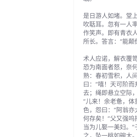
是日游人如堵。堂
吹聒耳。忽有一人
作笑声。即有青衣人
所长。答言：“能颠
术人应诺，解衣覆
恐为南面者怒，奈何
熟：春初雪积，人
曰：“嘻！天可阶而
去；绳即悬立空际
“儿来！余老惫，体
色，怨曰：“阿翁
何存矣！”父又强呜
当为儿娶一美妇。
之，坠一桃如碗大