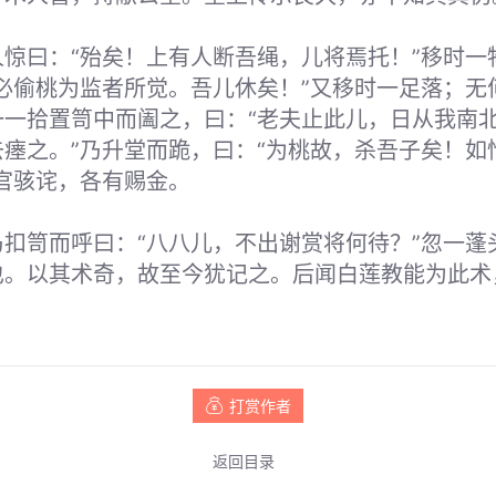
惊曰：“殆矣！上有人断吾绳，儿将焉托！”移时一
必偷桃为监者所觉。吾儿休矣！”又移时一足落；无
一一拾置笥中而阖之，曰：“老夫止此儿，日从我南
瘗之。”乃升堂而跪，曰：“为桃故，杀吾子矣！如
官骇诧，各有赐金。
扣笥而呼曰：“八八儿，不出谢赏将何待？”忽一蓬
也。以其术奇，故至今犹记之。后闻白莲教能为此术
打赏作者
返回目录