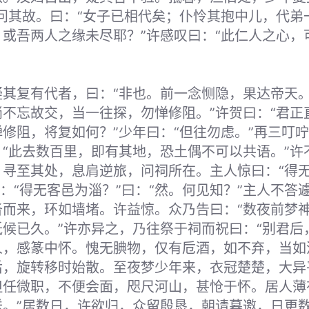
问其故。曰：“女子已相代矣；仆怜其抱中儿，代弟
或吾两人之缘未尽耶？”许感叹曰：“此仁人之心，
疑其复有代者，曰：“非也。前一念恻隐，果达帝天
不忘故交，当一往探，勿惮修阻。”许贺曰：“君正
修阻，将复如何？”少年曰：“但往勿虑。”再三叮
“此去数百里，即有其地，恐土偶不可以共语。”许
寻至其处，息肩逆旅，问祠所在。主人惊曰：“得无
曰：“得无客邑为淄？”曰：“然。何见知？”主人不答
沓而来，环如墙堵。许益惊。众乃告曰：“数夜前梦
候已久。”许亦异之，乃往祭于祠而祝曰：“别君后
人，感篆中怀。愧无腆物，仅有卮酒，如不弃，当如
后，旋转移时始散。至夜梦少年来，衣冠楚楚，大异
但任微职，不便会面，咫尺河山，甚怆于怀。居人薄
送。”居数日，许欲归，众留殷恳，朝请暮邀，日更