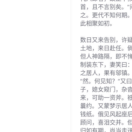
首，且不言别矣。”
之。更代不知何期。
此相聚如初。
数日又来告别，许
土地，来日赴任。倘
但人神路隔，即不惮
制装东下，妻笑曰：
之居人，果有邬镇。
“然。何见知？”又
子，媳女窥门，杂
来，可助一资斧。祗
曩约。又蒙梦示居
钱纸。俄见风起座
顾问，喜泪交并。
归如有期，尚当走