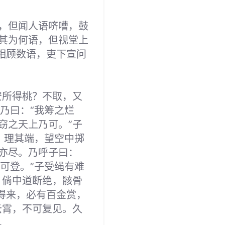
，但闻人语哜嘈，鼓
其为何语，但视堂上
相顾数语，吏下宣问
安所得桃？不取，又
乃曰：“我筹之烂
窃之天上乃可。”子
，理其端，望空中掷
亦尽。乃呼子曰：
可登。”子受绳有难
，倘中道断绝，骸骨
得来，必有百金赏，
云霄，不可复见。久
。