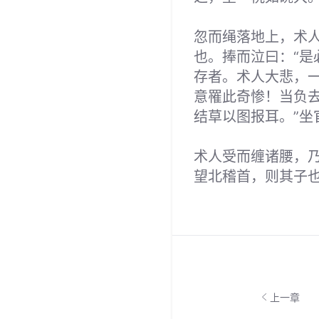
忽而绳落地上，术人
也。捧而泣曰：“是
存者。术人大悲，
意罹此奇惨！当负去
结草以图报耳。”坐
术人受而缠诸腰，乃
望北稽首，则其子
上一章