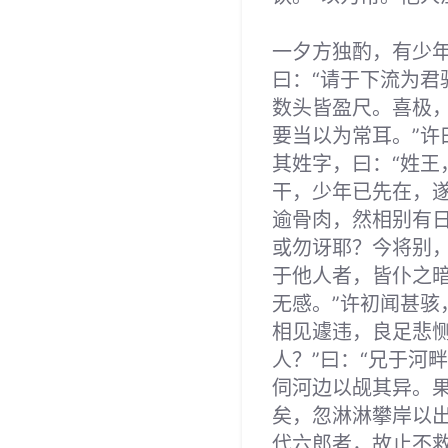
一夕方独酌，有少
曰：“请于下流为君
数头皆盈尺。喜极
要当以为常耳。”许
其姓字，曰：“姓王
干，少年已先在，
逾骨肉，然相别有日
或勿讶耶？今将别
于他人者，皆仆之
无感。”许初闻甚骇
相见遽违，良足悲恻
人？”曰：“兄于河
伺河边以觇其异。
矣，忽淋淋攀岸以
代六郎者，故止不