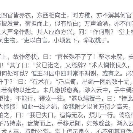
上四官皆赤衣，东西相向坐，时方稚，亦不解其何官
率披发童，荷担而上，似有所白；万声汹涌，亦不闻
大声命作剧。其人应命方兴，问：“作何剧？”堂上
倒生物。”吏以白官。小顷复下，命取桃子。
笥上，故作怨状，曰：“官长殊不了了！坚冰未解，
！”其子曰：“父已诺之，又焉辞？”术人惆怅良久，
间何处可觅？惟王母园中四时常不凋谢，或有之。必
升乎？”曰：“有术在。”乃启笥，出绳一团约数十丈
，若有物以挂之。未几愈掷愈高，渺入云中，手中绳
重拙，不能行，得汝一往。”遂以绳授子，曰：“持此
亦大愦愦！如此一线之绳，欲我附之以登万仞之高天
拍之，曰：“我已失口，追悔无及，烦儿一行。倘窃
”子乃持索，盘旋而上，手移足随，如蛛趁丝，渐入
。术人喜，持献公堂。堂上传示良久，亦不知其真伪