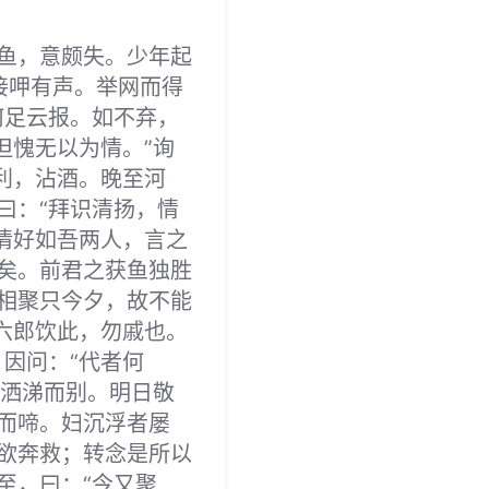
鱼，意颇失。少年起
唼呷有声。举网而得
何足云报。如不弃，
但愧无以为情。”询
利，沾酒。晚至河
曰：“拜识清扬，情
情好如吾两人，言之
矣。前君之获鱼独胜
相聚只今夕，故不能
六郎饮此，勿戚也。
因问：“代者何
，洒涕而别。明日敬
而啼。妇沉浮者屡
欲奔救；转念是所以
至，曰：“今又聚