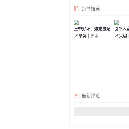
新书推荐
王爷好坏：爆宠渣妃
引郎入
晴笑
| 完本
米糊
上天
最新评论