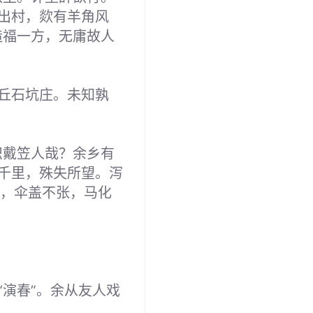
出村，欻有羊角风
造福一方，无庸故人
丘石坑庄。未知孰
识戴笠人哉？余乡有
千里，殊失所望。泻
解，伞盖不张，马化
演春”。余从友人戏