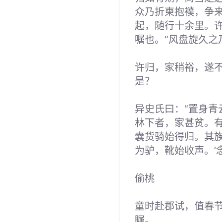
众乃折柬抱襆，争
起，随行十余里。
嘱也。”风盘旋久之
许归，家稍裕，遂
是？
异史氏曰：“置身
林下者，家甚贫。
囊货骑始得归。其
为驴，靴始收声。’
偷桃
童时赴郡试，值春节
瞩。