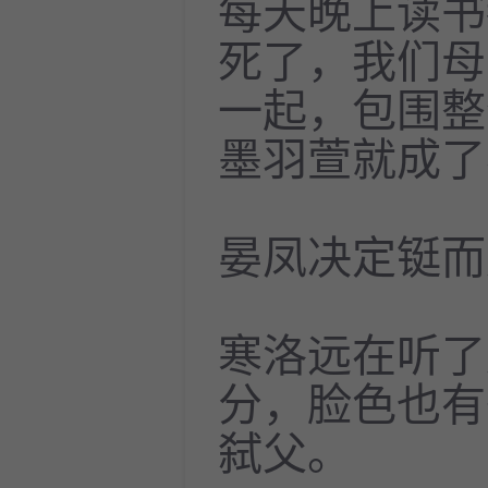
每天晚上读书
死了，我们母
一起，包围整
墨羽萱就成了
晏凤决定铤而
寒洛远在听了
分，脸色也有
弑父。