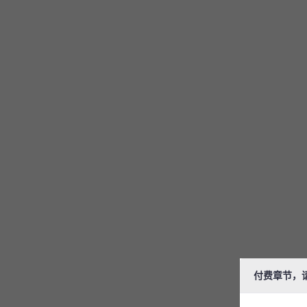
付费章节，