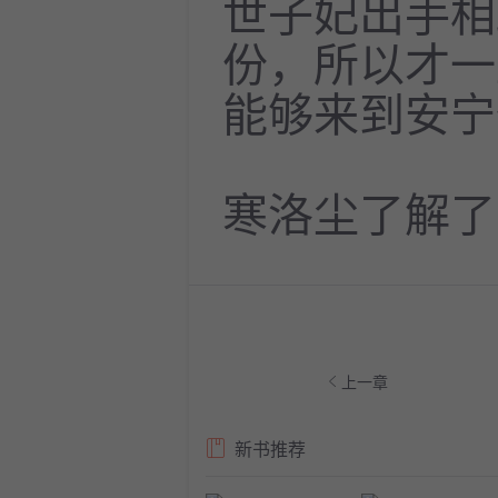
世子妃出手相
份，所以才一
能够来到安宁
寒洛尘了解了前
上一章
新书推荐