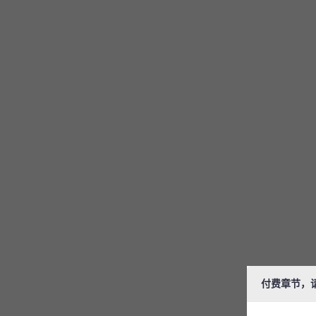
付费章节，