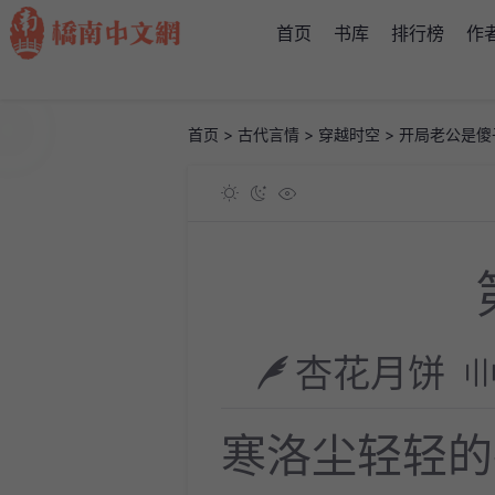
首页
书库
排行榜
作
首页
>
古代言情
>
穿越时空
>
开局老公是傻
杏花月饼
寒洛尘轻轻的