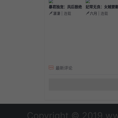
暴君独宠：凤后狠绝
妃常无良：女贼要
凄凄
| 连载
六月
| 连载
色
墙
最新评论
Copyright © 2019 ww