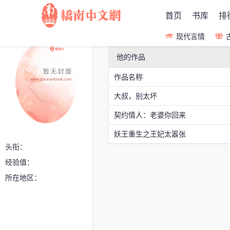
首页
书库
排
现代言情
他的作品
作品名称
大叔，别太坏
契约情人：老婆你回来
妖王重生之王妃太嚣张
头衔：
经验值：
所在地区：