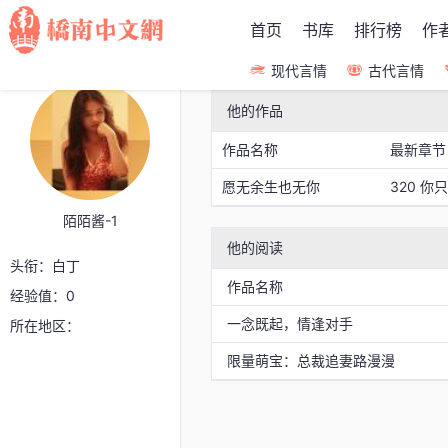
首页
书库
排行榜
作
现代言情
古代言情
他的作品
作品名称
最新章节
愿无余生也无你
320 
陌陌酱-1
他的阅读
头衔：白丁
作品名称
经验值：0
一念既起，情逢对手
所在地区：
限量萌宝：总裁追妻路漫漫